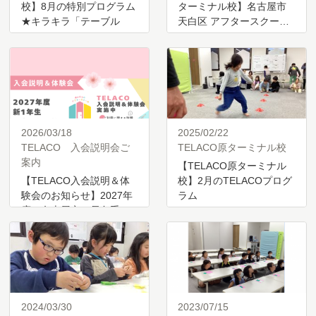
校】8月の特別プログラム
ターミナル校】名古屋市
★キラキラ「テーブル
天白区 アフタースクー…
マ…
2026/03/18
2025/02/22
TELACO 入会説明会ご
TELACO原ターミナル校
案内
【TELACO原ターミナル
【TELACO入会説明＆体
校】2月のTELACOプログ
験会のお知らせ】2027年
ラム
度 名古屋市・長久手
市…
2024/03/30
2023/07/15