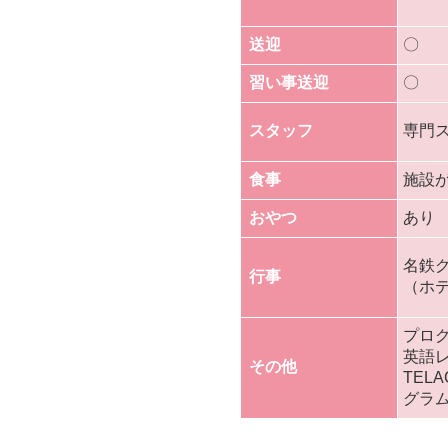
送迎
〇
習い事送迎
〇
スタッフ
専門
食事
施設
おやつ
あり
名鉄
行事
（ホ
プロ
英語
その他
TEL
グラ