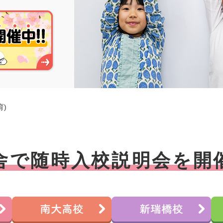
育)
舎で随時入校説明会を
開