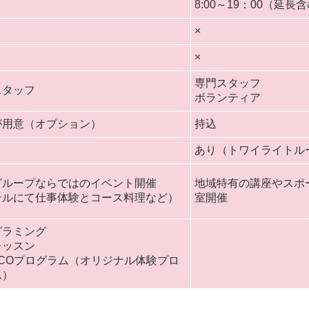
8:00～19：00（延長
×
×
専門スタッフ
スタッフ
ボランティア
が用意（オプション）
持込
あり（トワイライトル
グループならではのイベント開催
地域特有の講座やスポ
テルにて仕事体験とコース料理など）
室開催
グラミング
レッスン
ACOプログラム（オリジナル体験プロ
ム）