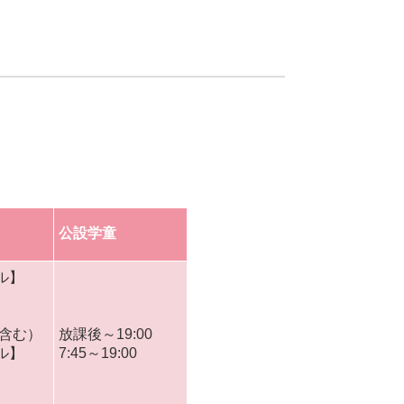
公設学童
ル】
】
長含む）
放課後～19:00
ル】
7:45～19:00
】