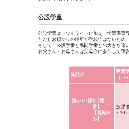
公設学童
公設学童はトワイライトに加え、学童保育
ただしお預かりの場所が学校ではないため
そして、公設学童と民間学童との大きな違
お父さん・お母さんは父母会に参加して運
民間
施設名
（TE
預かり時間
【通
常】
放課後
【長期休
7:30～
み】