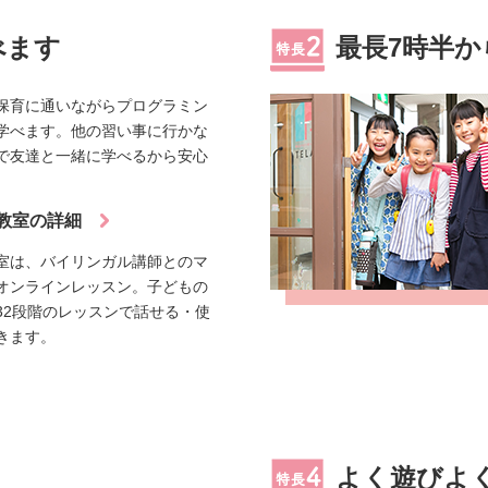
べます
最長7時半か
童保育に通いながらプログラミン
学べます。他の習い事に行かな
内で友達と一緒に学べるから安心
教室の詳細
教室は、バイリンガル講師とのマ
オンラインレッスン。子どもの
32段階のレッスンで話せる・使
きます。
よく遊びよ