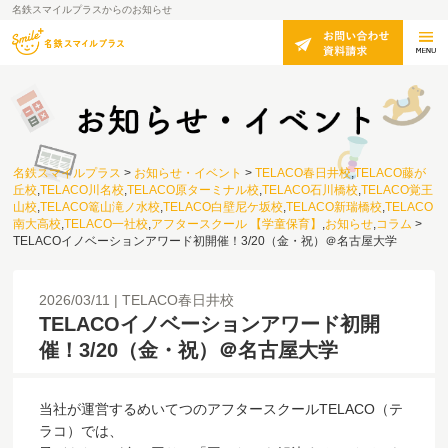
名鉄スマイルプラスからのお知らせ
名鉄スマイルプラス
>
お知らせ・イベント
>
TELACO春日井校
,
TELACO藤が
丘校
,
TELACO川名校
,
TELACO原ターミナル校
,
TELACO石川橋校
,
TELACO覚王
山校
,
TELACO篭山滝ノ水校
,
TELACO白壁尼ケ坂校
,
TELACO新瑞橋校
,
TELACO
南大高校
,
TELACO一社校
,
アフタースクール 【学童保育】
,
お知らせ
,
コラム
>
TELACOイノベーションアワード初開催！3/20（金・祝）＠名古屋大学
2026/03/11
TELACO春日井校
TELACOイノベーションアワード初開
催！3/20（金・祝）＠名古屋大学
当社が運営するめいてつのアフタースクールTELACO（テ
ラコ）では、