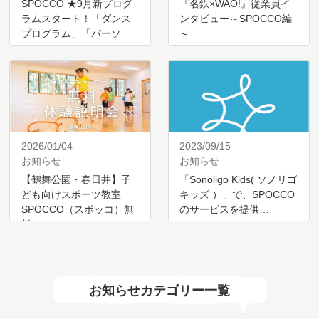
SPOCCO ★9月新プログ
『名鉄×WAO!』従業員イ
ラムスタート！「ダンス
ンタビュー～SPOCCO編
プログラム」「パーソ
～
ナ…
2026/01/04
2023/09/15
お知らせ
お知らせ
【鶴舞公園・春日井】子
「Sonoligo Kids( ソノリゴ
ども向けスポーツ教室
キッズ ）」で、SPOCCO
SPOCCO（スポッコ）無
のサービスを提供…
料…
お知らせカテゴリー一覧