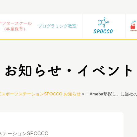
アフタースクール
プログラミング教室
（学童保育）
スポーツステーションSPOCCO
,
お知らせ
>
「Ameba塾探し」に当社
テーションSPOCCO