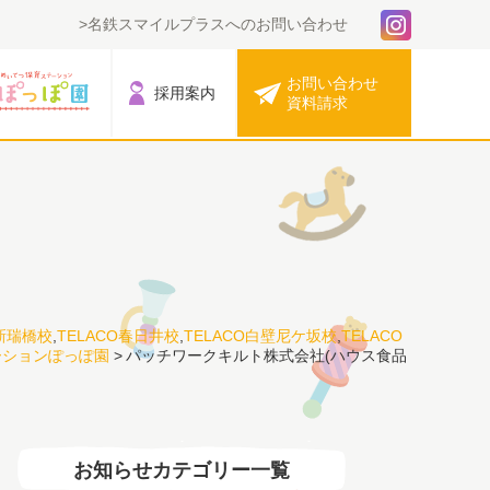
名鉄スマイルプラスへのお問い合わせ
お問い合わせ
採用案内
資料請求
O新瑞橋校
,
TELACO春日井校
,
TELACO白壁尼ケ坂校
,
TELACO
ーションぽっぽ園
>
パッチワークキルト株式会社(ハウス食品
お知らせカテゴリー一覧