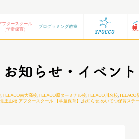
アフタースクール
プログラミング教室
（学童保育）
校
,
TELACO南大高校
,
TELACO原ターミナル校
,
TELACO川名校
,
TELAC
O覚王山校
,
アフタースクール 【学童保育】
,
お知らせ
,
めいてつ保育ステ