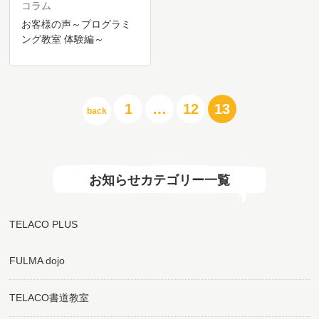
コラム
お客様の声～プログラミ
ング教室 体験編～
投
1
…
12
13
back
稿
の
ペ
ー
ジ
お知らせカテゴリー一覧
送
り
TELACO PLUS
FULMA dojo
TELACO書道教室