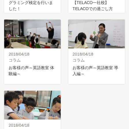
グラミング検定を行いま
【TELACO一社校】
した！
TELACOでの過ごし方
2018/04/18
2018/04/18
コラム
コラム
お客様の声～英語教室 体
お客様の声～英語教室 導
験編～
入編～
2018/04/18