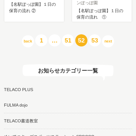
ンぽっぽ園
【名駅ぽっぽ園】１日の
保育の流れ ②
【名駅ぽっぽ園】１日の
保育の流れ ①
投
1
…
51
52
53
back
next
稿
の
ペ
ー
ジ
お知らせカテゴリー一覧
送
り
TELACO PLUS
FULMA dojo
TELACO書道教室