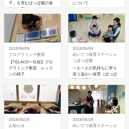
子」を育むぽっぽ園の食
について
事・食育
2018/06/09
2018/06/04
プログラミング教室
めいてつ保育ステーショ
ンぽっぽ園
【TELACO一社校】プロ
グラミング教室 レッス
一人一人の気持ちに寄り
ンの様子
添う温かい保育（ぽっぽ
園の保育方針）
2018/05/28
2018/05/28
お知らせ
めいてつ保育ステーショ