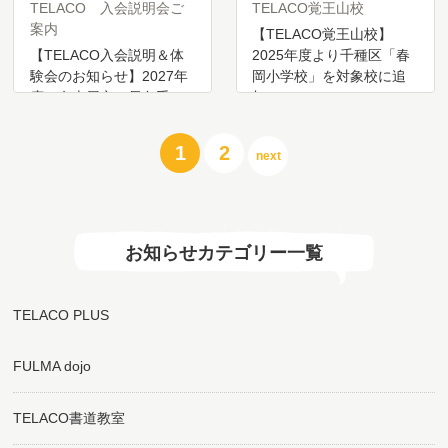
TELACO 入会説明会ご
TELACO覚王山校
案内
【TELACO覚王山校】
【TELACO入会説明＆体
2025年度より千種区「春
験会のお知らせ】2027年
岡小学校」を対象校に追
度 名古屋市・長久手
加…
市…
投
1
2
next
稿
の
ペ
ー
ジ
お知らせカテゴリー一覧
送
り
TELACO PLUS
FULMA dojo
TELACO書道教室