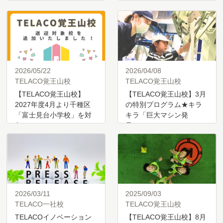
2026/05/22
2026/04/08
TELACO覚王山校
TELACO覚王山校
【TELACO覚王山校】
【TELACO覚王山校】3月
2027年度4月より千種区
の特別プログラム★キラ
「富士見台小学校」を対
キラ「巨大マシン発
象…
見？…
2026/03/11
2025/09/03
TELACO一社校
TELACO覚王山校
TELACOイノベーション
【TELACO覚王山校】8月