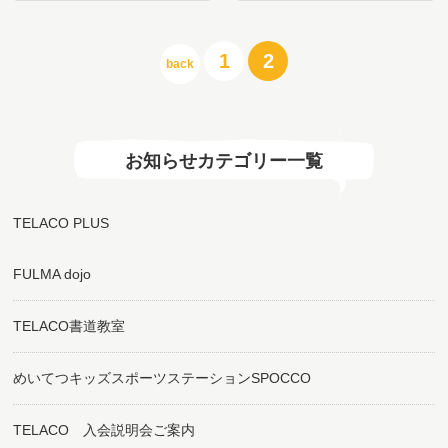
ー…
投
1
2
back
稿
の
ペ
ー
ジ
お知らせカテゴリー一覧
送
り
TELACO PLUS
FULMA dojo
TELACO書道教室
めいてつキッズスポーツステーションSPOCCO
TELACO 入会説明会ご案内