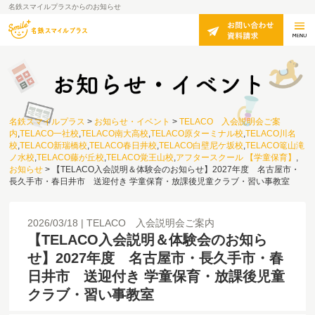
名鉄スマイルプラスからのお知らせ
名鉄スマイルプラス
>
お知らせ・イベント
>
TELACO 入会説明会ご案
内
,
TELACO一社校
,
TELACO南大高校
,
TELACO原ターミナル校
,
TELACO川名
校
,
TELACO新瑞橋校
,
TELACO春日井校
,
TELACO白壁尼ケ坂校
,
TELACO篭山滝
ノ水校
,
TELACO藤が丘校
,
TELACO覚王山校
,
アフタースクール 【学童保育】
,
お知らせ
>
【TELACO入会説明＆体験会のお知らせ】2027年度 名古屋市・
長久手市・春日井市 送迎付き 学童保育・放課後児童クラブ・習い事教室
2026/03/18
TELACO 入会説明会ご案内
【TELACO入会説明＆体験会のお知ら
せ】2027年度 名古屋市・長久手市・春
日井市 送迎付き 学童保育・放課後児童
クラブ・習い事教室