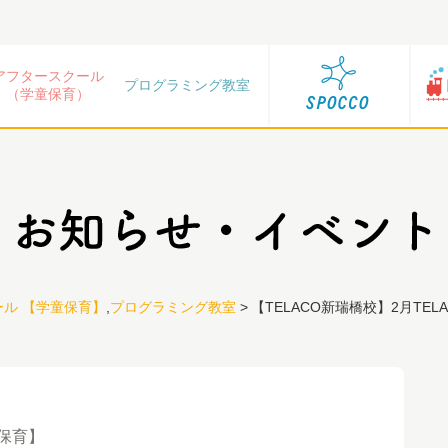
アフタースクール
プログラミング教室
（学童保育）
ル 【学童保育】
,
プログラミング教室
>
【TELACO新瑞橋校】2月TE
保育】