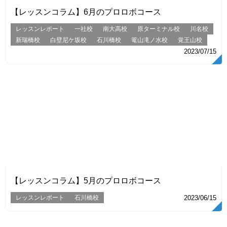
【レッスンコラム】6月のプロロボコース
レッスンレポート
一社校
南大高校
原ターミナル校
川名校
新瑞橋校
白壁尼ケ坂校
石川橋校
篭山滝ノ水校
覚王山校
2023/07/15
VIEW
【レッスンコラム】5月のプロロボコース
レッスンレポート
石川橋校
2023/06/15