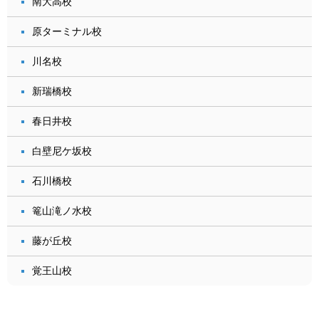
南大高校
原ターミナル校
川名校
新瑞橋校
春日井校
白壁尼ケ坂校
石川橋校
篭山滝ノ水校
藤が丘校
覚王山校