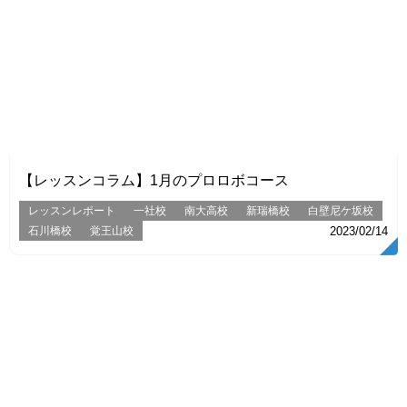
VIEW
【レッスンコラム】1月のプロロボコース
レッスンレポート
一社校
南大高校
新瑞橋校
白壁尼ケ坂校
石川橋校
覚王山校
2023/02/14
VIEW