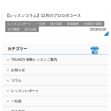
【レッスンコラム】12月のプロロボコース
レッスンレポート
一社校
南大高校
新瑞橋校
白壁尼ケ坂校
石川橋校
覚王山校
2023/01/19
カテゴリー
TELACO 体験レッスンご案内
お知らせ
コラム
レッスンレポート
一社校