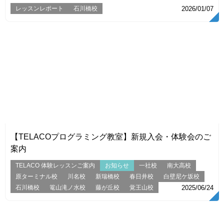
レッスンレポート
石川橋校
2026/01/07
VIEW
【TELACOプログラミング教室】新規入会・体験会のご
案内
TELACO 体験レッスンご案内
お知らせ
一社校
南大高校
原ターミナル校
川名校
新瑞橋校
春日井校
白壁尼ケ坂校
石川橋校
篭山滝ノ水校
藤が丘校
覚王山校
2025/06/24