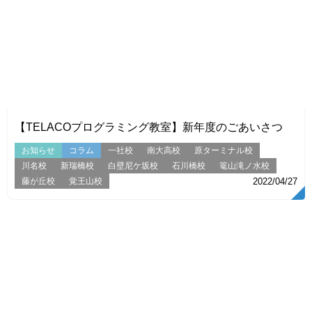
VIEW
【TELACOプログラミング教室】新年度のごあいさつ
お知らせ
コラム
一社校
南大高校
原ターミナル校
川名校
新瑞橋校
白壁尼ケ坂校
石川橋校
篭山滝ノ水校
藤が丘校
覚王山校
2022/04/27