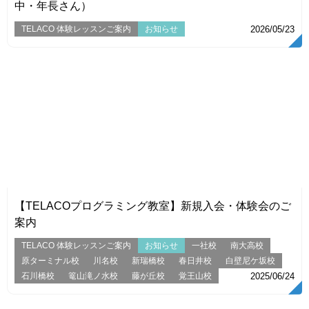
中・年長さん）
TELACO 体験レッスンご案内
お知らせ
2026/05/23
VIEW
【TELACOプログラミング教室】新規入会・体験会のご
案内
TELACO 体験レッスンご案内
お知らせ
一社校
南大高校
原ターミナル校
川名校
新瑞橋校
春日井校
白壁尼ケ坂校
石川橋校
篭山滝ノ水校
藤が丘校
覚王山校
2025/06/24