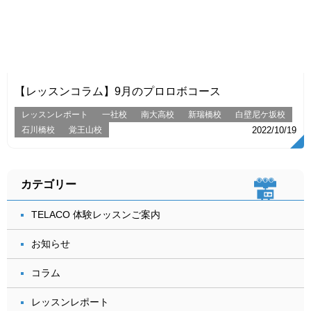
VIEW
【レッスンコラム】9月のプロロボコース
レッスンレポート
一社校
南大高校
新瑞橋校
白壁尼ケ坂校
石川橋校
覚王山校
2022/10/19
カテゴリー
TELACO 体験レッスンご案内
お知らせ
コラム
レッスンレポート