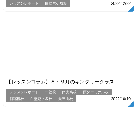
レッスンレポート
白壁尼ケ坂校
2022/12/22
VIEW
【レッスンコラム】８・９月のキンダリークラス
レッスンレポート
一社校
南大高校
原ターミナル校
新瑞橋校
白壁尼ケ坂校
覚王山校
2022/10/19