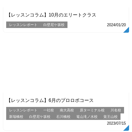
【レッスンコラム】10月のエリートクラス
レッスンレポート
白壁尼ケ坂校
2024/01/20
VIEW
【レッスンコラム】6月のプロロボコース
レッスンレポート
一社校
南大高校
原ターミナル校
川名校
新瑞橋校
白壁尼ケ坂校
石川橋校
篭山滝ノ水校
覚王山校
2023/07/15