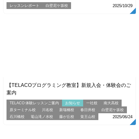
レッスンレポート
白壁尼ケ坂校
2025/10/29
VIEW
【TELACOプログラミング教室】新規入会・体験会のご
案内
TELACO 体験レッスンご案内
お知らせ
一社校
南大高校
原ターミナル校
川名校
新瑞橋校
春日井校
白壁尼ケ坂校
石川橋校
篭山滝ノ水校
藤が丘校
覚王山校
2025/06/24