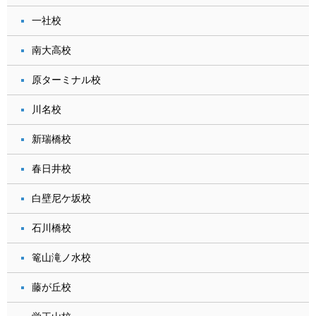
一社校
南大高校
原ターミナル校
川名校
新瑞橋校
春日井校
白壁尼ケ坂校
石川橋校
篭山滝ノ水校
藤が丘校