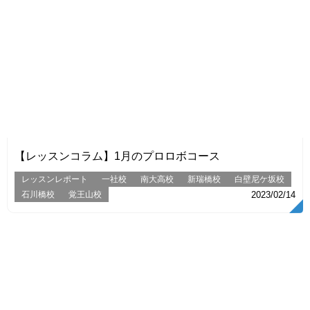
VIEW
【レッスンコラム】1月のプロロボコース
レッスンレポート
一社校
南大高校
新瑞橋校
白壁尼ケ坂校
石川橋校
覚王山校
2023/02/14