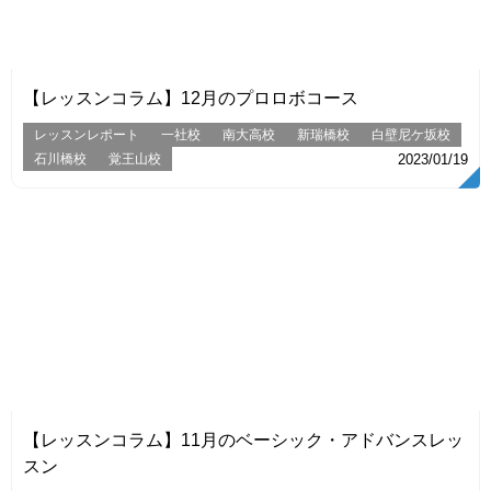
VIEW
【レッスンコラム】12月のプロロボコース
レッスンレポート
一社校
南大高校
新瑞橋校
白壁尼ケ坂校
石川橋校
覚王山校
2023/01/19
VIEW
【レッスンコラム】11月のベーシック・アドバンスレッ
スン