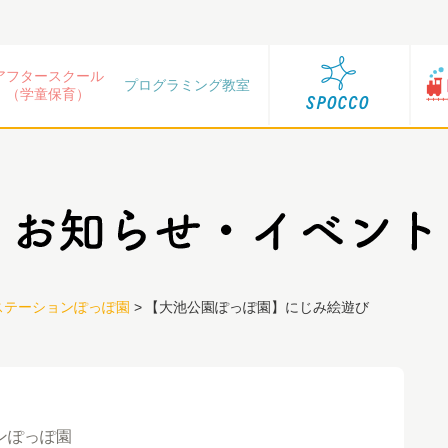
アフタースクール
プログラミング教室
（学童保育）
ステーションぽっぽ園
>
【大池公園ぽっぽ園】にじみ絵遊び
ンぽっぽ園