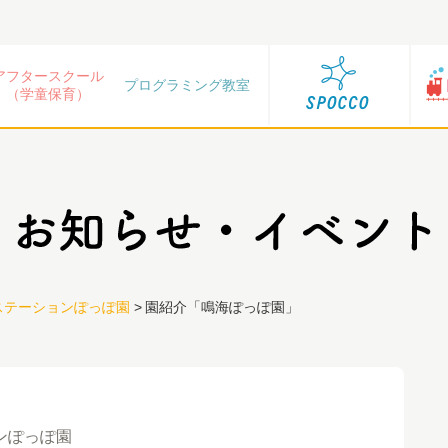
アフタースクール
プログラミング教室
（学童保育）
ステーションぽっぽ園
>
園紹介「鳴海ぽっぽ園」
ンぽっぽ園