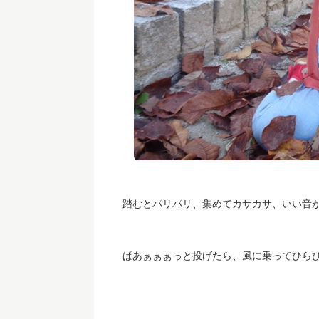
踏むとパリパリ、集めてカサカサ、いい音
ぱあぁぁぁっと投げたら、風に乗ってひら