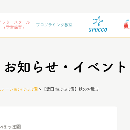
アフタースクール
プログラミング教室
（学童保育）
ステーションぽっぽ園
>
【豊田市ぽっぽ園】秋のお散歩
ンぽっぽ園