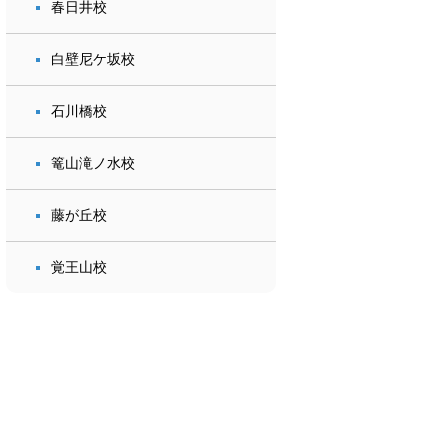
春日井校
白壁尼ケ坂校
石川橋校
篭山滝ノ水校
藤が丘校
覚王山校