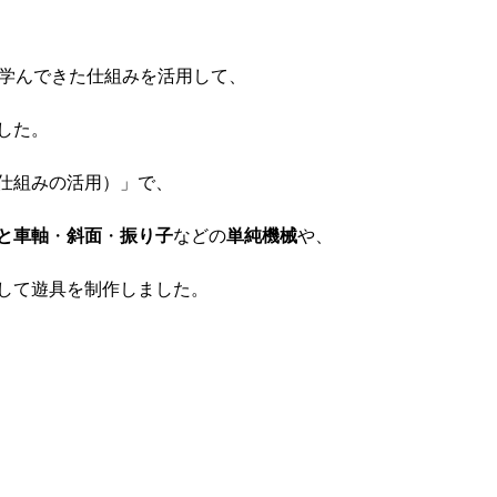
で学んできた仕組みを活用して、
した。
仕組みの活用）」で、
と車軸
・
斜面
・
振り子
などの
単純機械
や、
して遊具を制作しました。