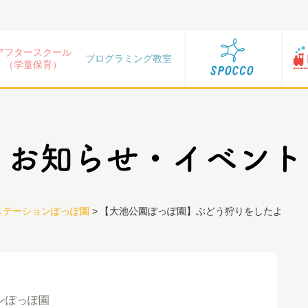
アフタースクール
プログラミング教室
（学童保育）
ステーションぽっぽ園
>
【大池公園ぽっぽ園】ぶどう狩りをしたよ
ンぽっぽ園