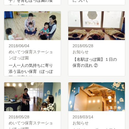
子」を育むぽっぽ園の食
について
事・食育
2018/06/04
2018/05/28
めいてつ保育ステーショ
お知らせ
ンぽっぽ園
【名駅ぽっぽ園】１日の
一人一人の気持ちに寄り
保育の流れ ②
添う温かい保育（ぽっぽ
園の保育方針）
2018/05/28
2018/03/14
めいてつ保育ステーショ
お知らせ