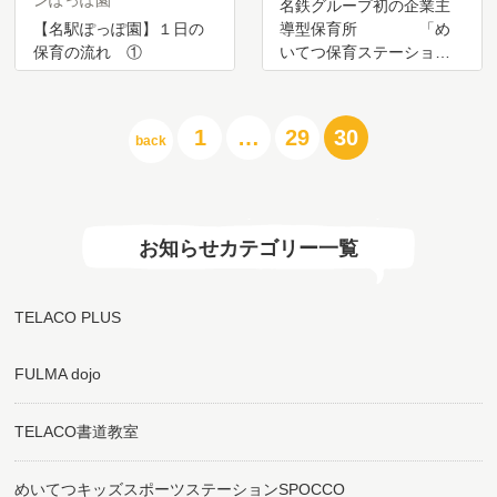
ンぽっぽ園
名鉄グループ初の企業主
【名駅ぽっぽ園】１日の
導型保育所 「め
保育の流れ ①
いてつ保育ステーショ…
投
1
…
29
30
back
稿
の
ペ
ー
ジ
お知らせカテゴリー一覧
送
り
TELACO PLUS
FULMA dojo
TELACO書道教室
めいてつキッズスポーツステーションSPOCCO