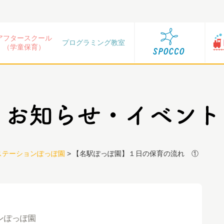
アフタースクール
プログラミング教室
（学童保育）
ステーションぽっぽ園
>
【名駅ぽっぽ園】１日の保育の流れ ①
ンぽっぽ園