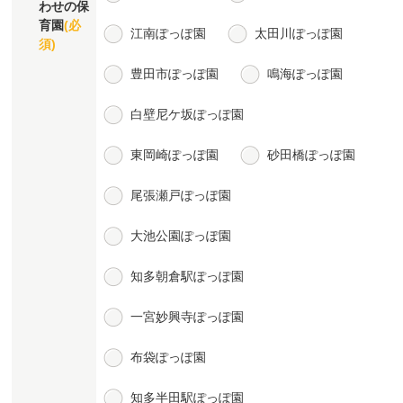
わせの保
育園
(必
江南ぽっぽ園
太田川ぽっぽ園
須)
豊田市ぽっぽ園
鳴海ぽっぽ園
白壁尼ケ坂ぽっぽ園
東岡崎ぽっぽ園
砂田橋ぽっぽ園
尾張瀬戸ぽっぽ園
大池公園ぽっぽ園
知多朝倉駅ぽっぽ園
一宮妙興寺ぽっぽ園
布袋ぽっぽ園
知多半田駅ぽっぽ園